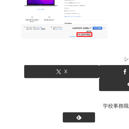
シ
X
学校事務職