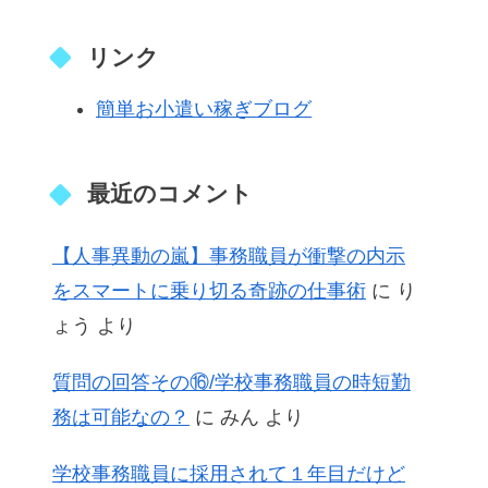
リンク
簡単お小遣い稼ぎブログ
最近のコメント
【人事異動の嵐】事務職員が衝撃の内示
をスマートに乗り切る奇跡の仕事術
に
り
ょう
より
質問の回答その⑯/学校事務職員の時短勤
務は可能なの？
に
みん
より
学校事務職員に採用されて１年目だけど