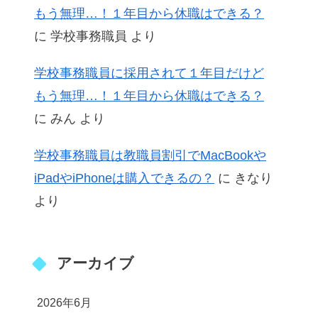
もう無理…！１年目から休職はできる？
に
学校事務職員
より
学校事務職員に採用されて１年目だけど
もう無理…！１年目から休職はできる？
に
みん
より
学校事務職員は教職員割引でMacBookや
iPadやiPhoneは購入できるの？
に
きなり
より
アーカイブ
2026年6月