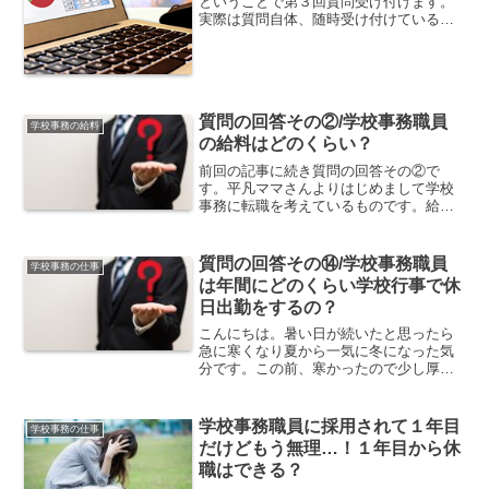
ということで第３回質問受け付けます。
実際は質問自体、随時受け付けているの
ですが「質問受け付けます」と書くこと
によって質問してもらえるので募集しま
す。 面接の時に色々聞いてみたいけど怖
くて聞けない… お...
質問の回答その②/学校事務職員
学校事務の給料
の給料はどのくらい？
前回の記事に続き質問の回答その②で
す。平凡ママさんよりはじめまして学校
事務に転職を考えているものです。給与
のことが気になるのですが高くないとい
っても公務員なので低くないと思うので
すが、実際どれくらいなのか知りたいで
質問の回答その⑭/学校事務職員
学校事務の仕事
す。あと、行事とかに参加し...
は年間にどのくらい学校行事で休
日出勤をするの？
こんにちは。暑い日が続いたと思ったら
急に寒くなり夏から一気に冬になった気
分です。この前、寒かったので少し厚着
していったら子どもに「今日は服装違う
ね～なんで？」と聞かれました。寒いか
らだよ！さて、今回も質問に答えていき
学校事務職員に採用されて１年目
学校事務の仕事
たいと思います。ぽん さ...
だけどもう無理…！１年目から休
職はできる？