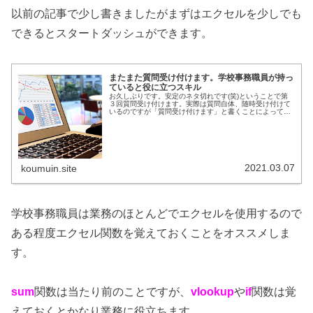
以前の記事で少し書きましたがまずはエクセルを少しでも
できるとスタートダッシュができます。
またまた質問受け付けます。学校事務職員が持っ
ていると役に立つスキル
お久しぶりです。安定のネタ切れです(笑)ということで第
３回質問受け付けます。実際は質問自体、随時受け付けて
いるのですが「質問受け付けます」と書くことによって質
問してもらえるので募集します。 面接の時に色々聞いてみ
たいけど怖くて聞けない… お金のこと聞きたい！ コロナ
で仕事のやり方は変わったの？ どうせ在宅勤務してるんで
しょ？ 家庭と仕事両立できるの？ 仕事は楽しいの？ ロー
ン組めるの？という感じで...
2021.03.07
koumuin.site
学校事務職員は業務のほとんどでエクセルを使用するので
ある程度エクセル関数を覚えておくことをオススメしま
す。
sum
関数は当たり前のことですが、
vlookup
や
if
関数は覚
えておくとかなり業務に役立ちます。