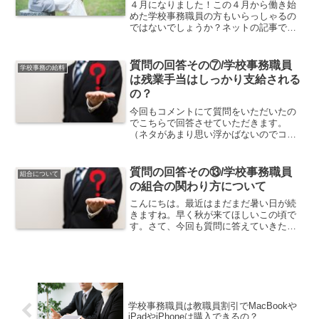
４月になりました！この４月から働き始
めた学校事務職員の方もいらっしゃるの
ではないでしょうか？ネットの記事では
４月１日の入社式のあとに退職をした人
がいたなんて書いてあったり１日目から
心が折れてしまった人もいるようです
質問の回答その⑦/学校事務職員
学校事務の給料
ね…そんな私も学校事務職員...
は残業手当はしっかり支給される
の？
今回もコメントにて質問をいただいたの
でこちらで回答させていただきます。
（ネタがあまり思い浮かばないのでコメ
ントへの返信で記事数を稼ぐ）あつ さん
より初めしまして。学校事務を志望して
る者です。残業は少なくできるとのこと
質問の回答その⑬/学校事務職員
組合について
ですが、残業代はしっかり...
の組合の関わり方について
こんにちは。最近はまだまだ暑い日が続
きますね。早く秋が来てほしいこの頃で
す。さて、今回も質問に答えていきたい
と思います。ぽん さんより先日は副業
についてご教示頂きありがとうございま
した。次に、ご自身の組合との関わり方
についてお伺いしたいです...
学校事務職員は教職員割引でMacBookや
iPadやiPhoneは購入できるの？