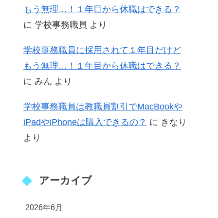
もう無理…！１年目から休職はできる？
に
学校事務職員
より
学校事務職員に採用されて１年目だけど
もう無理…！１年目から休職はできる？
に
みん
より
学校事務職員は教職員割引でMacBookや
iPadやiPhoneは購入できるの？
に
きなり
より
アーカイブ
2026年6月