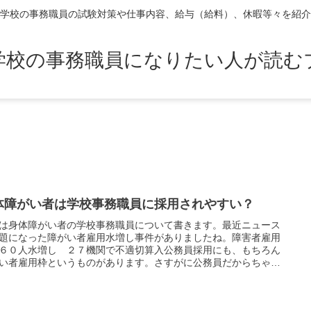
学校の事務職員の試験対策や仕事内容、給与（給料）、休暇等々を紹介
学校の事務職員になりたい人が読む
体障がい者は学校事務職員に採用されやすい？
は身体障がい者の学校事務職員について書きます。最近ニュース
題になった障がい者雇用水増し事件がありましたね。障害者雇用
６０人水増し ２７機関で不適切算入公務員採用にも、もちろん
い者雇用枠というものがあります。さすがに公務員だからちゃん
っているんだろうなと思っていたらたくさん義務違反を犯してい
けですね。今は障がい者にとっては就職チャンス？これまでに障
者枠で受験して落ちた人は...