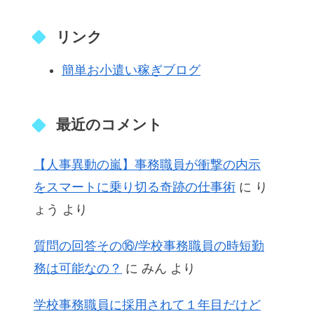
リンク
簡単お小遣い稼ぎブログ
最近のコメント
【人事異動の嵐】事務職員が衝撃の内示
をスマートに乗り切る奇跡の仕事術
に
り
ょう
より
質問の回答その⑯/学校事務職員の時短勤
務は可能なの？
に
みん
より
学校事務職員に採用されて１年目だけど