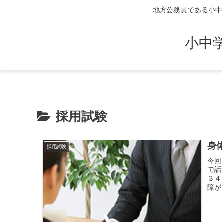
地方公務員である小中
小中
採用試験
身
採用試験
今回
で話
３４
障が
と守
たわ
がい