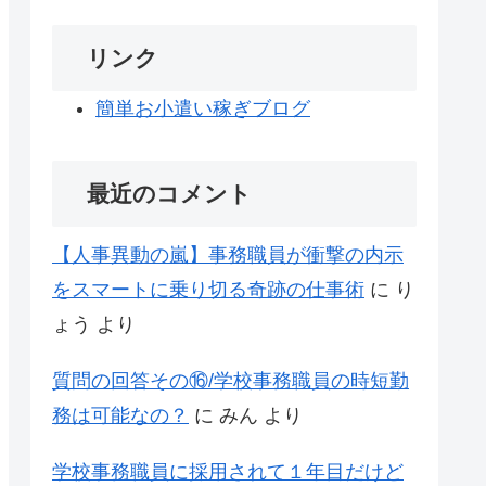
リンク
簡単お小遣い稼ぎブログ
最近のコメント
【人事異動の嵐】事務職員が衝撃の内示
をスマートに乗り切る奇跡の仕事術
に
り
ょう
より
質問の回答その⑯/学校事務職員の時短勤
務は可能なの？
に
みん
より
学校事務職員に採用されて１年目だけど