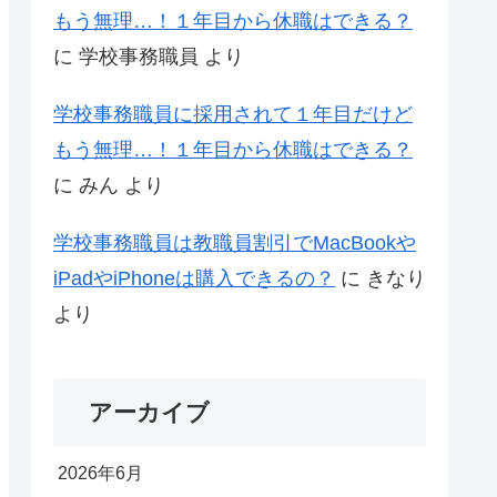
もう無理…！１年目から休職はできる？
に
学校事務職員
より
学校事務職員に採用されて１年目だけど
もう無理…！１年目から休職はできる？
に
みん
より
学校事務職員は教職員割引でMacBookや
iPadやiPhoneは購入できるの？
に
きなり
より
アーカイブ
2026年6月