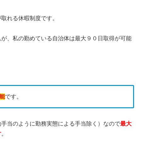
が取れる休暇制度です。
んが、私の勤めている自治体は最大９０日取得が可能
能
です。
勤手当のように勤務実態による手当除く）なので
最大
す
。