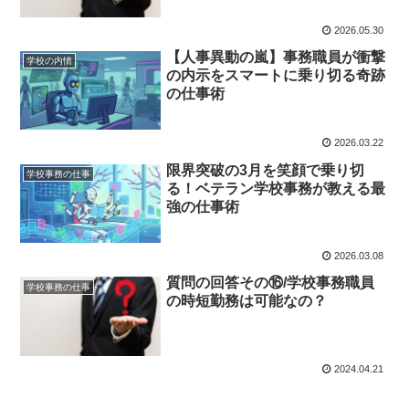
2026.05.30
【人事異動の嵐】事務職員が衝撃
学校の内情
の内示をスマートに乗り切る奇跡
の仕事術
2026.03.22
限界突破の3月を笑顔で乗り切
学校事務の仕事
る！ベテラン学校事務が教える最
強の仕事術
2026.03.08
質問の回答その⑯/学校事務職員
学校事務の仕事
の時短勤務は可能なの？
2024.04.21